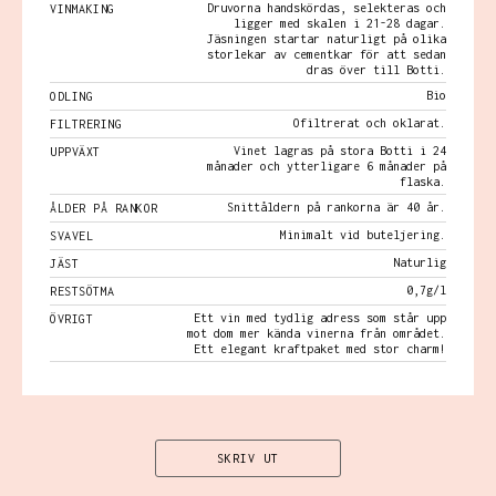
Druvorna handskördas, selekteras och
VINMAKING
ligger med skalen i 21-28 dagar.
Jäsningen startar naturligt på olika
storlekar av cementkar för att sedan
dras över till Botti.
Bio
ODLING
Ofiltrerat och oklarat.
FILTRERING
Vinet lagras på stora Botti i 24
UPPVÄXT
månader och ytterligare 6 månader på
flaska.
Snittåldern på rankorna är 40 år.
ÅLDER PÅ RANKOR
Minimalt vid buteljering.
SVAVEL
Naturlig
JÄST
0,7g/l
RESTSÖTMA
Ett vin med tydlig adress som står upp
ÖVRIGT
mot dom mer kända vinerna från området.
Ett elegant kraftpaket med stor charm!
SKRIV UT