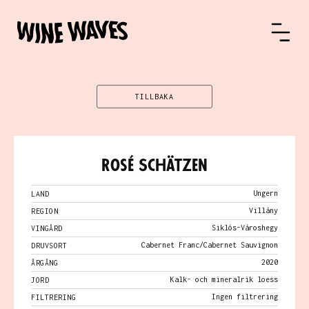
TILLBAKA
Rosé Schätzen
Ungern
LAND
Villány
REGION
Siklós-Városhegy
VINGÅRD
Cabernet Franc/Cabernet Sauvignon
DRUVSORT
2020
ÅRGÅNG
Kalk- och mineralrik loess
JORD
Ingen filtrering
FILTRERING