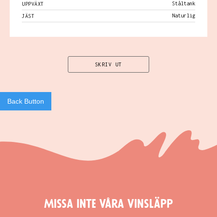
Ståltank
UPPVÄXT
Naturlig
JÄST
SKRIV UT
Back Button
Missa inte våra vinsläpp