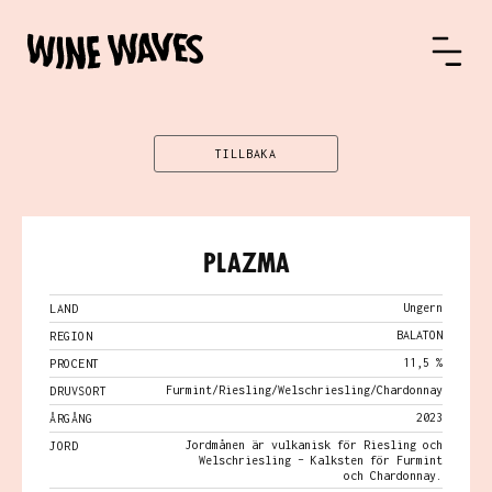
TILLBAKA
Plazma
Ungern
LAND
BALATON
REGION
11,5 %
PROCENT
Furmint/Riesling/Welschriesling/Chardonnay
DRUVSORT
2023
ÅRGÅNG
Jordmånen är vulkanisk för Riesling och
JORD
Welschriesling – Kalksten för Furmint
och Chardonnay.