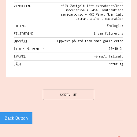
~50% Zweigelt lätt extraherat/kort
VINMAKING
maceration + ~45% Blaufränkisch
semicarbonic + ~5% Pinot Noir lätt
extraherat/kort maceration
Ekologisk
ODLING
Ingen filtrering
FILTRERING
Uppväxt på ståltank samt gamla ekfat
UPPVÄXT
20–40 år
ÅLDER PÅ RANKOR
~8 mg/l tillsatt
SVAVEL
Naturlig
JÄST
SKRIV UT
Back Button