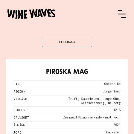
TILLBAKA
Piroska MAG
Österrike
LAND
Burgenland
REGION
Trift, Sauerbrunn, Lange Ohn,
VINGÅRD
Gritschenberg, Neuberg
12 %
PROCENT
Zweigelt/Blaufränkish/Pinot Noir
DRUVSORT
2021
ÅRGÅNG
Kalksten
JORD