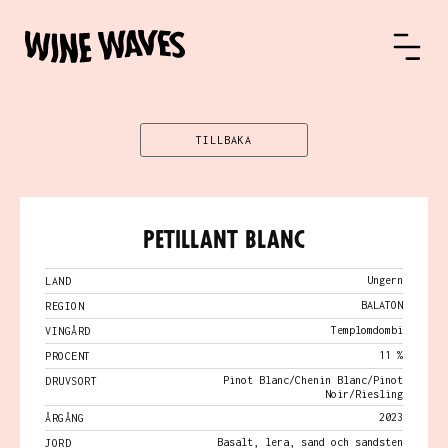
TILLBAKA
Petillant Blanc
Ungern
LAND
BALATON
REGION
Templomdombi
VINGÅRD
11 %
PROCENT
Pinot Blanc/Chenin Blanc/Pinot
DRUVSORT
Noir/Riesling
2023
ÅRGÅNG
Basalt, lera, sand och sandsten
JORD