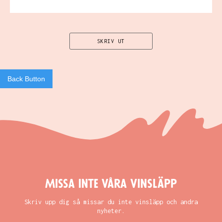
SKRIV UT
Back Button
Missa inte våra vinsläpp
Skriv upp dig så missar du inte vinsläpp och andra
nyheter.