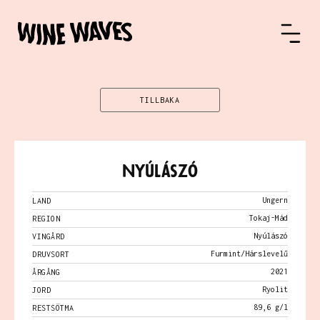
TILLBAKA
Nyúlászó
Ungern
LAND
Tokaj-Mád
REGION
Nyúlászó
VINGÅRD
Furmint/Hárslevelű
DRUVSORT
2021
ÅRGÅNG
Ryolit
JORD
89,6 g/l
RESTSÖTMA