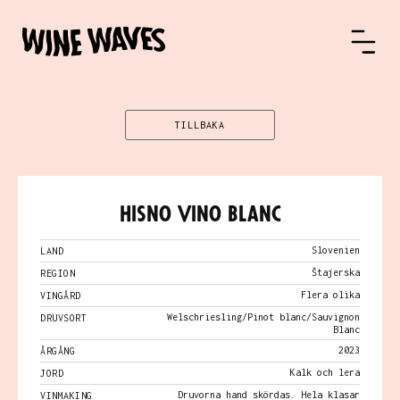
TILLBAKA
Hisno Vino Blanc
Slovenien
LAND
Štajerska
REGION
Flera olika
VINGÅRD
Welschriesling/Pinot blanc/Sauvignon
DRUVSORT
Blanc
2023
ÅRGÅNG
Kalk och lera
JORD
Druvorna hand skördas. Hela klasar
VINMAKING