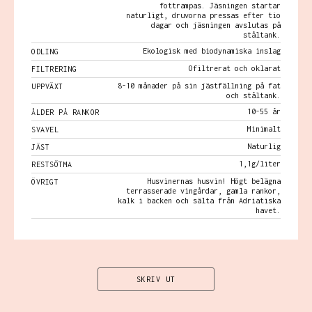
fottrampas. Jäsningen startar
naturligt, druvorna pressas efter tio
dagar och jäsningen avslutas på
ståltank.
Ekologisk med biodynamiska inslag
ODLING
Ofiltrerat och oklarat
FILTRERING
8-10 månader på sin jästfällning på fat
UPPVÄXT
och ståltank.
10-55 år
ÅLDER PÅ RANKOR
Minimalt
SVAVEL
Naturlig
JÄST
1,1g/liter
RESTSÖTMA
Husvinernas husvin! Högt belägna
ÖVRIGT
terrasserade vingårdar, gamla rankor,
kalk i backen och sälta från Adriatiska
havet.
SKRIV UT