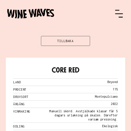
TILLBAKA
Core Red
Beyond
LAND
11%
PROCENT
Montepulciano
DRUVSORT
2022
ÅRGÅNG
Manuell skörd. Avstjälkade klasar får 5
VINMAKING
dagars urlakning på skalen. Därefter
varsam pressning.
Ekologisk
ODLING