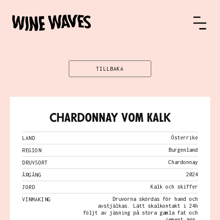
TILLBAKA
Chardonnay vom Kalk
Österrike
LAND
Burgenland
REGION
Chardonnay
DRUVSORT
2024
ÅRGÅNG
Kalk och skiffer
JORD
Druvorna skördas för hand och
VINMAKING
avstjälkas. Lätt skalkontakt i 24h
följt av jäsning på stora gamla fat och
cement ägg.