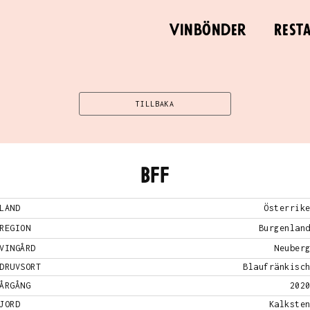
Vinbönder
Rest
TILLBAKA
BFF
LAND
Österrik
REGION
Burgenlan
VINGÅRD
Neuber
DRUVSORT
Blaufränkisc
ÅRGÅNG
202
JORD
Kalkste