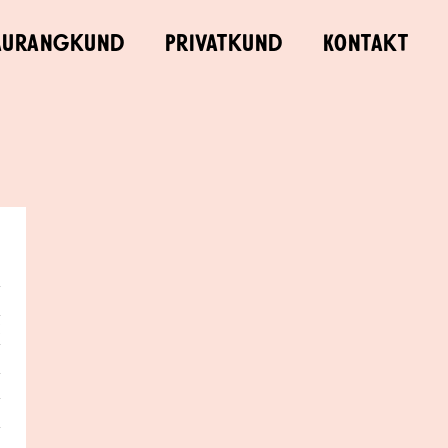
aurangkund
Privatkund
Kontakt
e
d
g
h
0
n