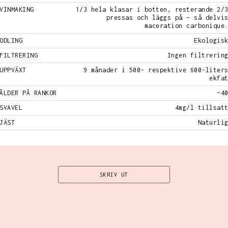
VINMAKING
1/3 hela klasar i botten, resterande 2/
pressas och läggs på – så delvi
maceration carbonique
ODLING
Ekologis
FILTRERING
Ingen filtrerin
UPPVÄXT
9 månader i 500- respektive 600-liter
ekfa
ÅLDER PÅ RANKOR
~4
SVAVEL
4mg/l tillsat
JÄST
Naturli
SKRIV UT